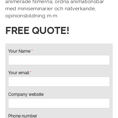
animerade filmerna, ordna animationsbar
med miniseminarier och nätverkande,
opinionsbildning m.m.
FREE QUOTE!
Your Name
*
Your email
*
C
Company website
o
m
p
a
Phone number